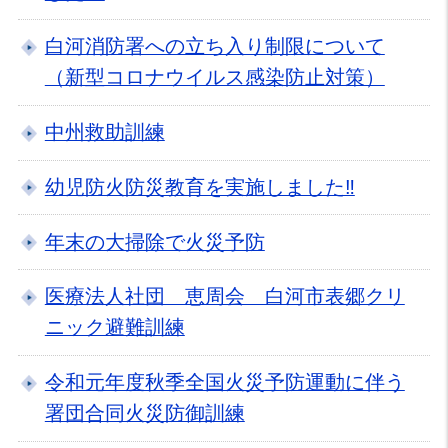
白河消防署への立ち入り制限について
（新型コロナウイルス感染防止対策）
中州救助訓練
幼児防火防災教育を実施しました‼
年末の大掃除で火災予防
医療法人社団 恵周会 白河市表郷クリ
ニック避難訓練
令和元年度秋季全国火災予防運動に伴う
署団合同火災防御訓練