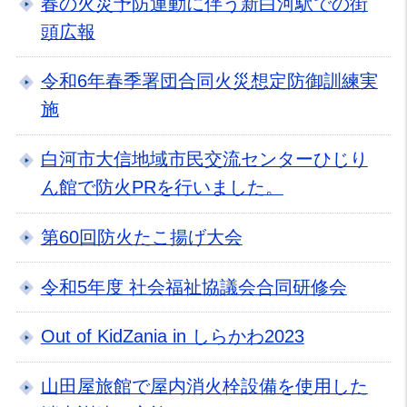
春の火災予防運動に伴う新白河駅での街
頭広報
令和6年春季署団合同火災想定防御訓練実
施
白河市大信地域市民交流センターひじり
ん館で防火PRを行いました。
第60回防火たこ揚げ大会
令和5年度 社会福祉協議会合同研修会
Out of KidZania in しらかわ2023
山田屋旅館で屋内消火栓設備を使用した