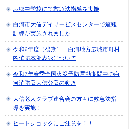
表郷中学校にて救急法指導を実施
白河市大信デイサービスセンターで避難
訓練が実施されました
令和6年度（後期） 白河地方広域市町村
圏消防本部表彰について
令和7年春季全国火災予防運動期間中の白
河消防署大信分署の動き
大信老人クラブ連合会の方々に救急法指
導を実施！
ヒートショックにご注意を！！