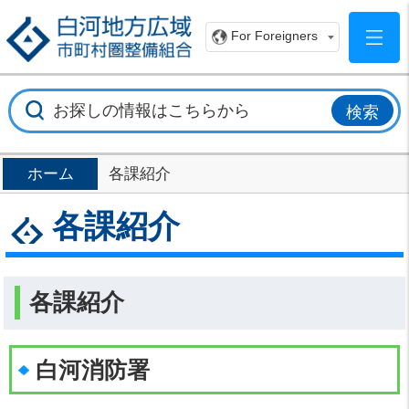
白
For Foreigners
ホーム
各課紹介
各課紹介
各課紹介
白河消防署