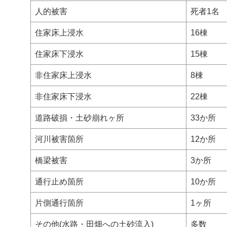
人的被害
死者1名
住家床上浸水
16棟
住家床下浸水
15棟
非住家床上浸水
8棟
非住家床下浸水
22棟
道路破損・土砂崩れヶ所
33か所
河川被害箇所
12か所
橋梁被害
3か所
通行止め箇所
10か所
片側通行箇所
1ヶ所
その他(水路・田畑への土砂流入)
多数