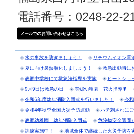
電話番号：0248-22-21
メールでのお問い合わせはこちら
水の事故を防ぎましょう！
リチウムイオン電
夏に向け暑熱順化しましょう！
救急出動時に
表郷中学校にて救急法指導を実施
ヒートショ
9月9日は救急の日
表郷幼稚園 花火指導🎇
令和6年度幼年消防入団式を行いました！
令和
令和4年秋季全国火災予防運動
ハチ刺されにご
表郷幼稚園 幼年消防入団式
危険物安全週間
訓練実施中！
地域全体で継続した火災予防を