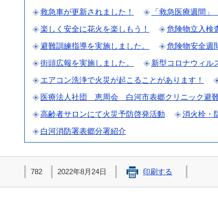
救急車が更新されました！
「救急医療週間」
楽しく安全に花火を楽しもう！
危険物立入検
避難訓練指導を実施しました。
危険物安全週
街頭広報を実施しました。
新型コロナウィル
エアコン洗浄で火災が起こることがあります！
医療法人社団 恵周会 白河市表郷クリニック避
高齢者サロンにて火災予防啓発活動
消火栓・
白河消防署表郷分署紹介
782
2022年8月24日
印刷する