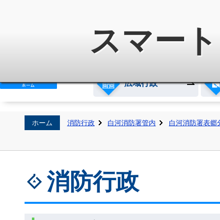
白河地方広域市町村圏整備組
スマート
広域行政
ホーム
消防行政
白河消防署管内
白河消防署表郷
消防行政