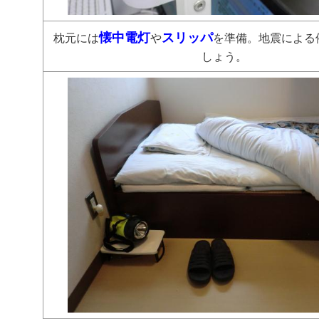
懐中電灯
スリッパ
枕元には
や
を準備。地震による
しょう。