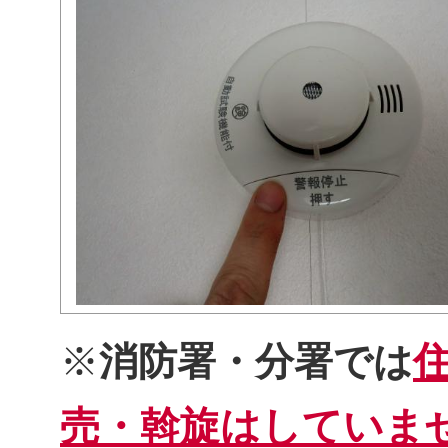
※
消防署・分署では
売・斡旋はしていま