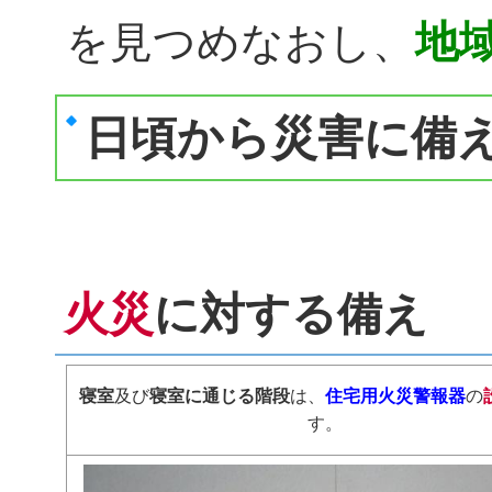
地
を見つめなおし、
日頃から災害に備
火災
に対する備え
寝室
及び
寝室に通じる階段
は、
住宅用火災警報器
の
す。