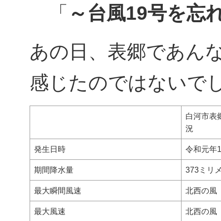
「
～台風19号を忘
あの日、表郷であん
感じたのではないで
白河市表
況
発生日時
令和元年1
期間降水量
373ミリ
最大瞬間風速
北西の風 
最大風速
北西の風 