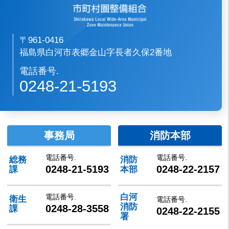
2025年8月25日
ごみの減量と適正分別のお願い
〒961-0416
2025年7月10日
福島県白河市表郷金山字長者久保2番地
消防年報
電話番号.
0248-21-5193
事務局
消防本部
電話番号.
電話番号.
総務
消防
0248-21-5193
0248-22-2157
課
本部
白河
電話番号.
衛生
電話番号.
消防
0248-28-3558
課
0248-22-2155
署