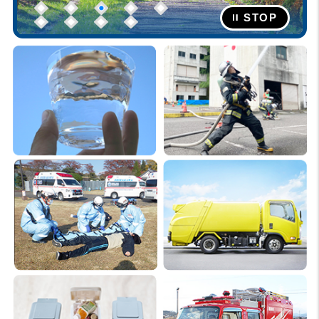
1
2
3
4
5
STOP
6
7
8
9