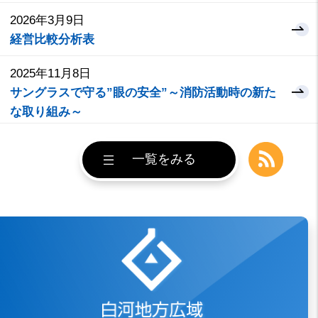
2026年3月9日
経営比較分析表
2025年11月8日
サングラスで守る”眼の安全”～消防活動時の新た
な取り組み～
2025年10月7日
最新
一覧をみる
リサイクル作品コンクール
2025年10月2日
消防職員のサングラス着用について
白河地方広域市
2025年10月1日
令和７年１０月１日からキャッシュレス決済が利
用可能となりました。