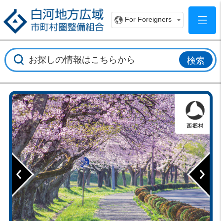
白
For Foreigners
Previous
Ne