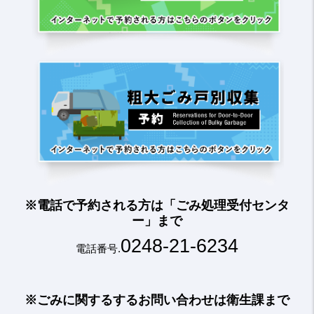
粗大
※電話で予約される方は「ごみ処理受付センタ
ー」まで
0248-21-6234
電話番号.
※ごみに関するするお問い合わせは衛生課まで