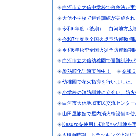
白河市立大信中学校で救急法が実施
大信小学校で避難訓練が実施され
令和6年度（後期） 白河地方広
令和7年春季全国火災予防運動期
令和6年秋季全国火災予防運動期
白河市立大信幼稚園で避難訓練が
暑熱順化訓練実施中！
令和
幼稚園で花火指導を行いました。
小学校の消防訓練に立会い、防火
白河市大信地域市民交流センター
山田屋旅館で屋内消火栓設備を使
Kesuzoを使用し初期消火訓練を
⚠梅雨時期、トラッキング火災に