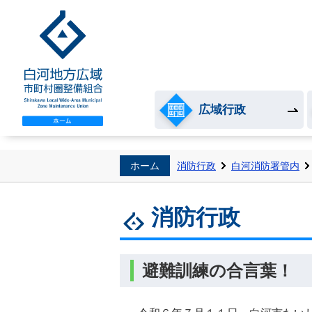
白河地方広域市町村圏整
広域行政
ホーム
消防行政
白河消防署管内
消防行政
避難訓練の合言葉！