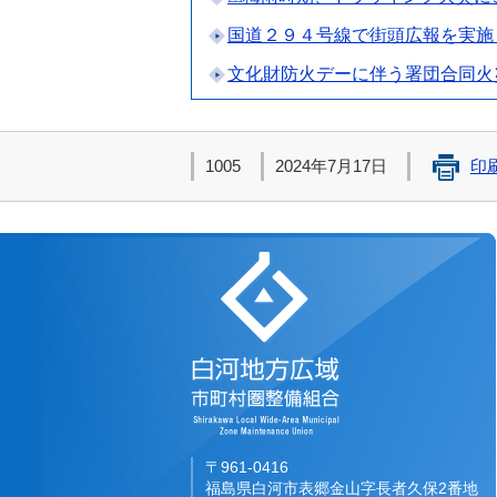
国道２９４号線で街頭広報を実施
文化財防火デーに伴う署団合同火
1005
2024年7月17日
印
白河地方広域市町
〒961-0416
福島県白河市表郷金山字長者久保2番地