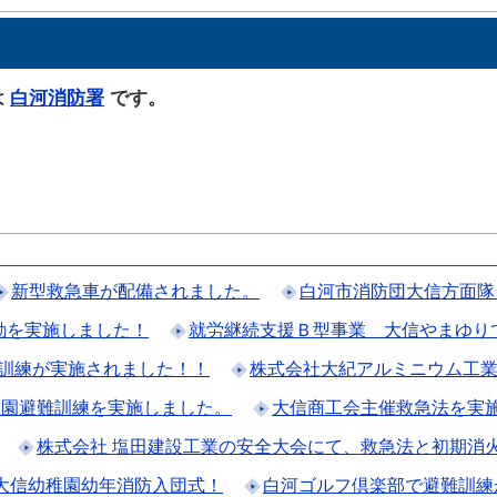
は
白河消防署
です。
新型救急車が配備されました。
白河市消防団大信方面隊
動を実施しました！
就労継続支援Ｂ型事業 大信やまゆりで
訓練が実施されました！！
株式会社大紀アルミニウム工
稚園避難訓練を実施しました。
大信商工会主催救急法を実
株式会社 塩田建設工業の安全大会にて、救急法と初期消
大信幼稚園幼年消防入団式！
白河ゴルフ倶楽部で避難訓練