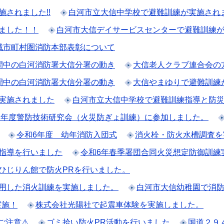
されました!!
白河市立大信中学校で避難訓練が実施され
ました！！
白河市大信デイサービスセンターで避難訓練
域市町村圏消防本部表彰について
間中の白河消防署大信分署の動き
大信老人クラブ連合会の
間中の白河消防署大信分署の動き
大信やまゆりで避難訓練
実施されました
白河市立大信中学校で避難訓練指導と防
６年度警防技術研究会（火災防ぎょ訓練）に参加しました。
令和6年度 幼年消防入団式
消火栓・防火水槽調査を
指導を行いました
令和6年春季署団合同火災想定防御訓練
ひじりん館で防火PRを行いました。
用した消火訓練を実施しました。
白河市大信幼稚園で消
実施！
株式会社光陽社で起震車体験を実施しました。
ご注意⚠
ゴミ拾い防火PR活動を行いました
国道２９