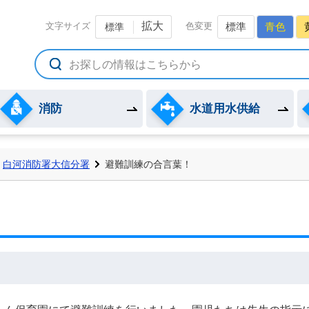
備組合公式ホームページ
拡大
文字サイズ
色変更
標準
青色
標準
消防
水道用水供給
白河消防署大信分署
避難訓練の合言葉！