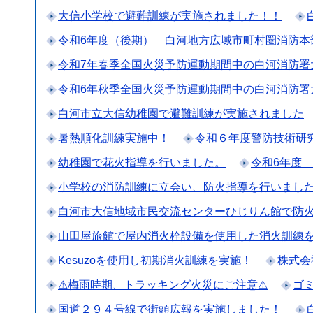
大信小学校で避難訓練が実施されました！！
令和6年度（後期） 白河地方広域市町村圏消防本
令和7年春季全国火災予防運動期間中の白河消防署
令和6年秋季全国火災予防運動期間中の白河消防署
白河市立大信幼稚園で避難訓練が実施されました
暑熱順化訓練実施中！
令和６年度警防技術研
幼稚園で花火指導を行いました。
令和6年度
小学校の消防訓練に立会い、防火指導を行いまし
白河市大信地域市民交流センターひじりん館で防火
山田屋旅館で屋内消火栓設備を使用した消火訓練
Kesuzoを使用し初期消火訓練を実施！
株式会
⚠梅雨時期、トラッキング火災にご注意⚠
ゴ
国道２９４号線で街頭広報を実施しました！