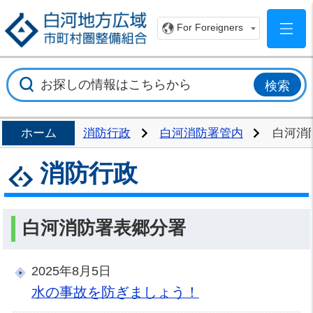
白
For Foreigners
ホーム
消防行政
白河消防署管内
白河消
消防行政
白河消防署表郷分署
2025年8月5日
水の事故を防ぎましょう！