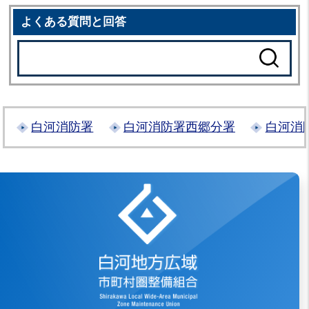
よくある質問と回答
白河消防署
白河消防署西郷分署
白河消
白河地方広域市