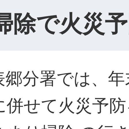
掃除で火災予
郷分署では、年
に併せて火災予防