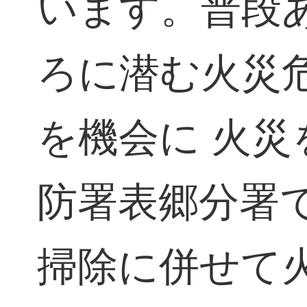
います。普段
ろに潜む火災
を機会に 火災
防署表郷分署
掃除に併せて