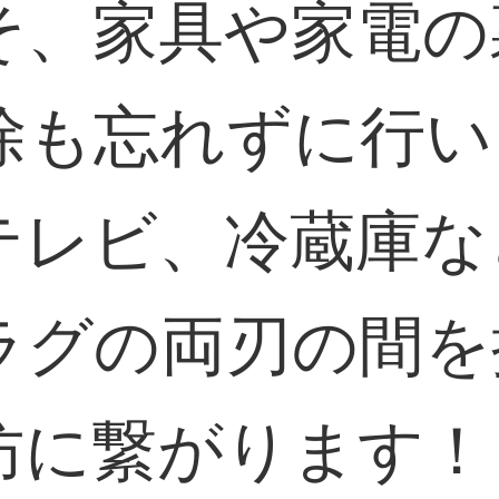
そ、家具や家電の
除も忘れずに行い
テレビ、冷蔵庫な
ラグの両刃の間を
防に繋がります！