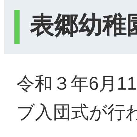
表郷幼稚
令和３年6月1
ブ入団式が行