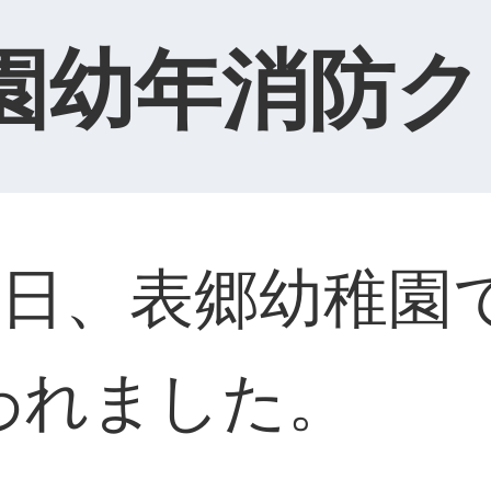
園幼年消防ク
1日、表郷幼稚園
われました。