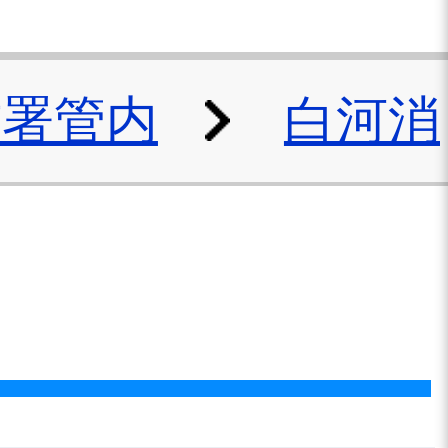
防署管内
白河消