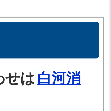
わせは
白河消