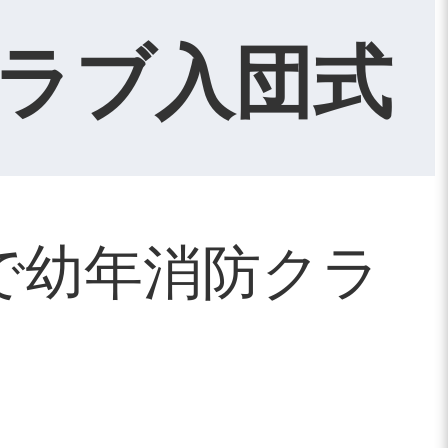
ラブ入団式
で幼年消防クラ