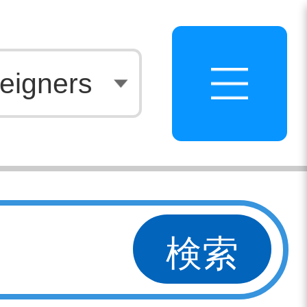
白
eigners