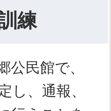
訓練
郷公民館で、
定し、通報、