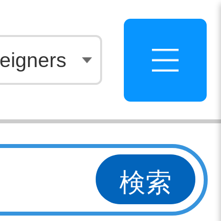
白
eigners