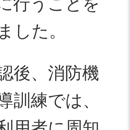
に行うことを
ました。
認後、消防機
導訓練では、
利用者に周知