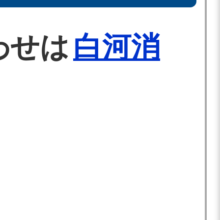
わせは
白河消