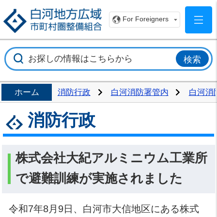
白
For Foreigners
ホーム
消防行政
白河消防署管内
白河消
消防行政
株式会社大紀アルミニウム工業所
で避難訓練が実施されました
令和7年8月9日、白河市大信地区にある株式