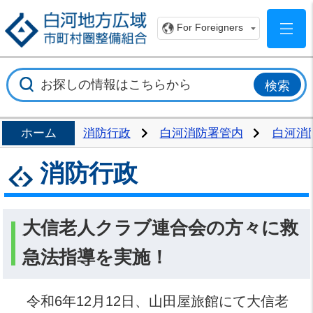
白
For Foreigners
ホーム
消防行政
白河消防署管内
白河消
消防行政
大信老人クラブ連合会の方々に救
急法指導を実施！
令和6年12月12日、山田屋旅館にて大信老