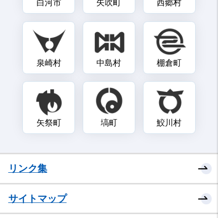
白河市
矢吹町
西郷村
泉崎村
中島村
棚倉町
矢祭町
塙町
鮫川村
リンク集
サイトマップ