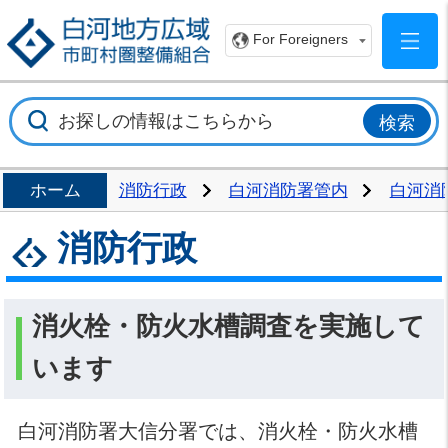
白
For Foreigners
ホーム
消防行政
白河消防署管内
白河消
消防行政
消火栓・防火水槽調査を実施して
います
白河消防署大信分署では、消火栓・防火水槽