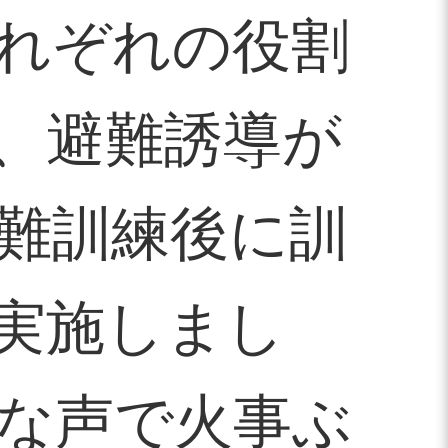
れぞれの役割
、避難誘導が
難訓練後に訓
実施しまし
な声で火事ぶ