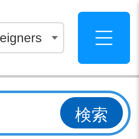
白
eigners