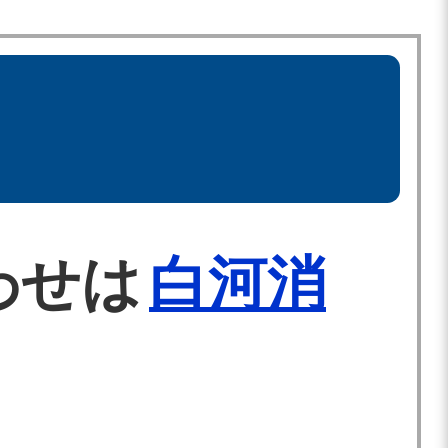
わせは
白河消