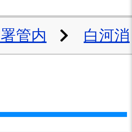
防署管内
白河消