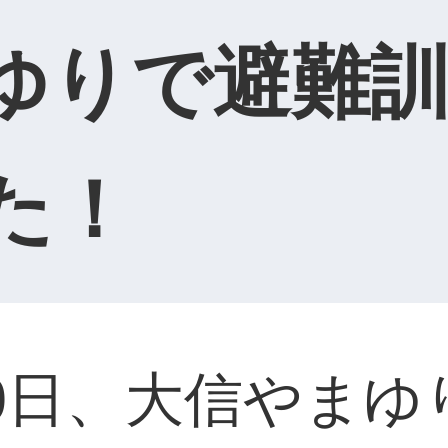
ゆりで避難
た！
30日、大信やま