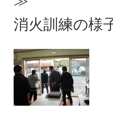
≫
消火訓練の様