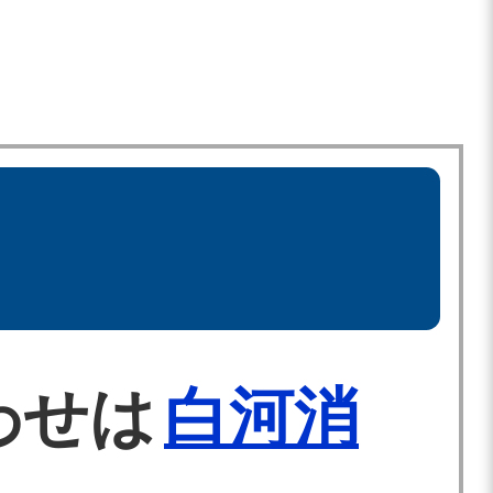
わせは
白河消