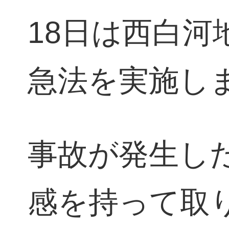
18日は西白
急法を実施し
事故が発生し
感を持って取