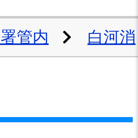
防署管内
白河消