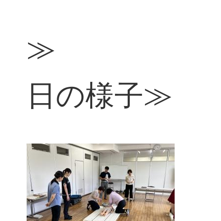
≪18
≫
日の様子≫