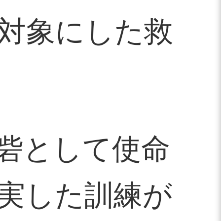
を対象にした救
砦として使命
実した訓練が