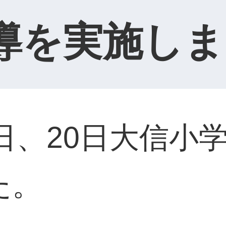
導を実施しま
8日、20日大信小
た。