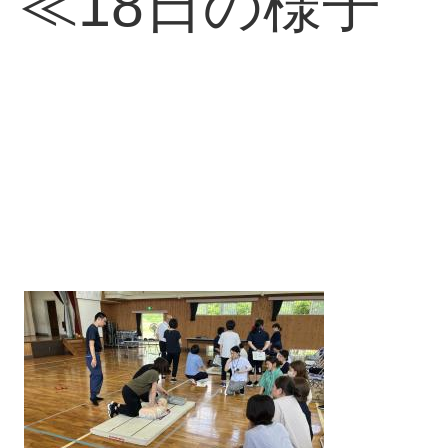
日の様子
 ≪