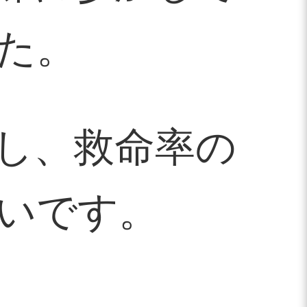
た。
し、救命率の
いです。