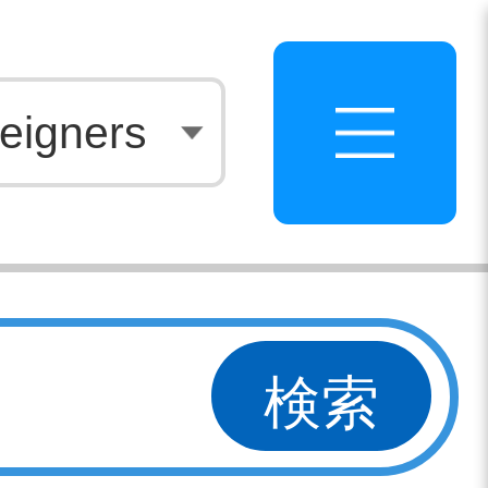
白
eigners