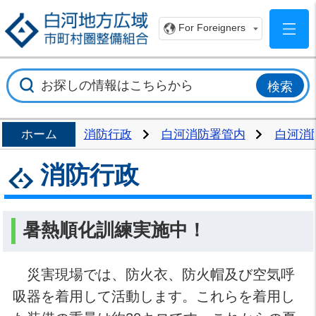
白
For Foreigners
ホーム
消防行政
白河消防署管内
白河消
消防行政
暑熱順化訓練実施中！
災害現場では、防火衣、防火帽及び空気呼
吸器を着用して活動します。これらを着用し