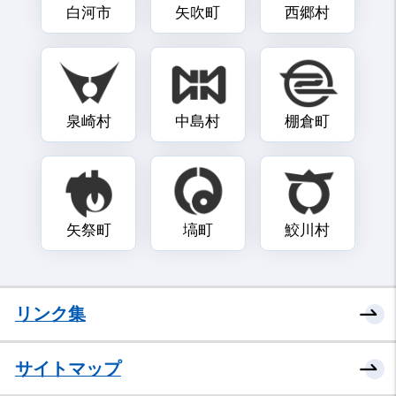
白河市
矢吹町
西郷村
泉崎村
中島村
棚倉町
矢祭町
塙町
鮫川村
リンク集
サイトマップ