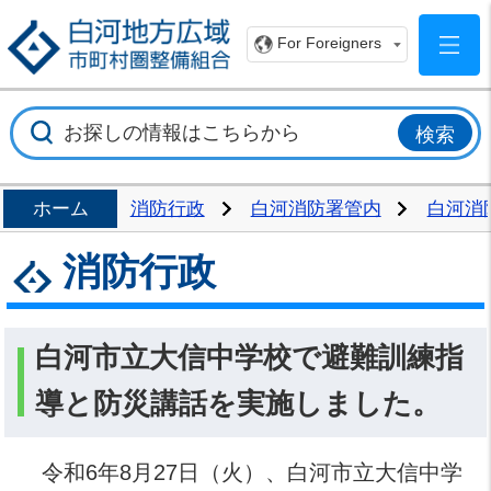
白
For Foreigners
ホーム
消防行政
白河消防署管内
白河消
消防行政
白河市立大信中学校で避難訓練指
導と防災講話を実施しました。
令和6年8月27日（火）、白河市立大信中学