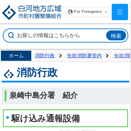
白
For Foreigners
ホーム
消防行政
矢吹消防署管内
矢吹消
消防行政
泉崎中島分署 紹介
駆け込み通報設備