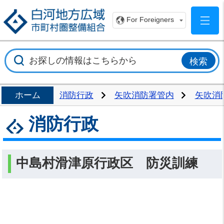
白
For Foreigners
ホーム
消防行政
矢吹消防署管内
矢吹消
消防行政
中島村滑津原行政区 防災訓練