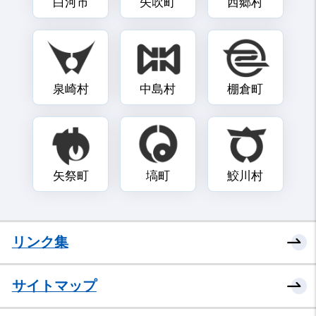
白河市
矢吹町
西郷村
泉崎村
中島村
棚倉町
矢祭町
塙町
鮫川村
リンク集
サイトマップ