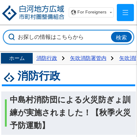
白
For Foreigners
ホーム
消防行政
矢吹消防署管内
矢吹消
消防行政
中島村消防団による火災防ぎょ訓
練が実施されました！【秋季火災
予防運動】