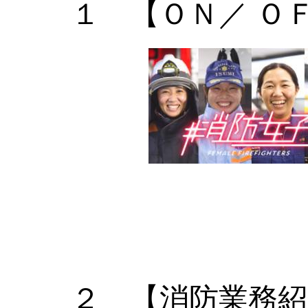
１ 【
ＯＮ／ Ｏ
２ 【消防業務