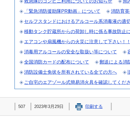
救急隊のコンビニ利用についてのお知らせ
県
「緊急消防援助隊PR動画」について
消防育英
セルフスタンドにおけるアルコール系消毒液の適切
移動タンク貯蔵所からの荷卸し時に係る事故防止
エアコンや扇風機からの火災に注意して下さい！
消毒用アルコールの安全な取扱い等について
全国消防カードの配布について
郵送による消
消防設備士免状を所有されている全ての方へ
ご自宅のエアゾール式簡易消火具を確認してくだ
507
2023年3月29日
印刷する