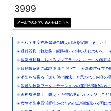
3999
メールでのお問い合わせはこちら
令和７年度福島県総合防災訓練を実施しました！
避難器具（救助袋・緩降機）の使い方について
救急出動時におけるプレアライバルコールの運用
日勤救急隊の試験運用について
新型防火衣の
消防を名乗る「送り付け商法」と思われる内容の
派遣型救急ワークステーションの運用が開始されま
総務省消防庁 防災・危機管理ｅ-カレッジ（こど
女性消防吏員活躍推進のための広報動画の公開に