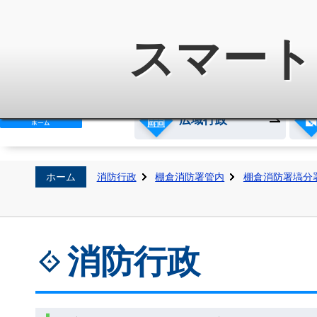
白河地方広域市町村圏整備組
スマート
広域行政
ホーム
消防行政
棚倉消防署管内
棚倉消防署塙分
消防行政