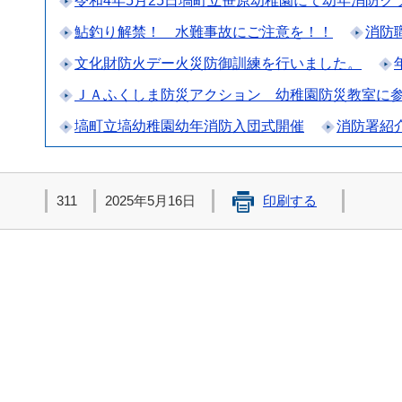
令和4年5月25日塙町立笹原幼稚園にて幼年消防
鮎釣り解禁！ 水難事故にご注意を！！
消防
文化財防火デー火災防御訓練を行いました。
ＪＡふくしま防災アクション 幼稚園防災教室に
塙町立塙幼稚園幼年消防入団式開催
消防署紹
311
2025年5月16日
印刷する