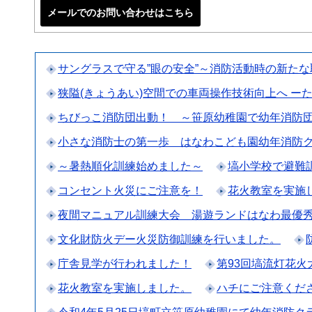
メールでのお問い合わせはこちら
サングラスで守る”眼の安全”～消防活動時の新た
狭隘(きょうあい)空間での車両操作技術向上へ ー
ちびっこ消防団出動！ ～笹原幼稚園で幼年消防
小さな消防士の第一歩 はなわこども園幼年消防
～暑熱順化訓練始めました～
塙小学校で避難
コンセント火災にご注意を！
花火教室を実施
夜間マニュアル訓練大会 湯遊ランドはなわ最優
文化財防火デー火災防御訓練を行いました。
庁舎見学が行われました！
第93回塙流灯花
花火教室を実施しました。
ハチにご注意くだ