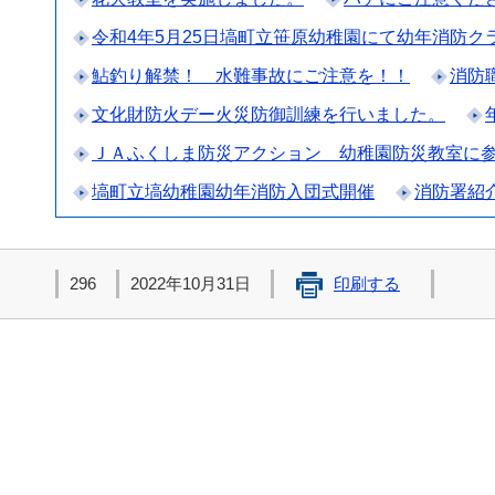
令和4年5月25日塙町立笹原幼稚園にて幼年消防
鮎釣り解禁！ 水難事故にご注意を！！
消防
文化財防火デー火災防御訓練を行いました。
ＪＡふくしま防災アクション 幼稚園防災教室に
塙町立塙幼稚園幼年消防入団式開催
消防署紹
296
2022年10月31日
印刷する