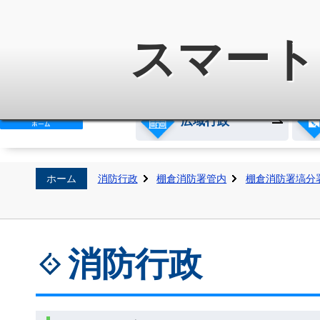
白河地方広域市町村圏整備組
スマート
広域行政
ホーム
消防行政
棚倉消防署管内
棚倉消防署塙分
消防行政