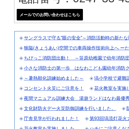
メールでのお問い合わせはこちら
サングラスで守る”眼の安全”～消防活動時の新た
狭隘(きょうあい)空間での車両操作技術向上へ ー
ちびっこ消防団出動！ ～笹原幼稚園で幼年消防
小さな消防士の第一歩 はなわこども園幼年消防
～暑熱順化訓練始めました～
塙小学校で避難
コンセント火災にご注意を！
花火教室を実施
夜間マニュアル訓練大会 湯遊ランドはなわ最優
文化財防火デー火災防御訓練を行いました。
庁舎見学が行われました！
第93回塙流灯花
花火教室を実施しました。
ハチにご注意くだ