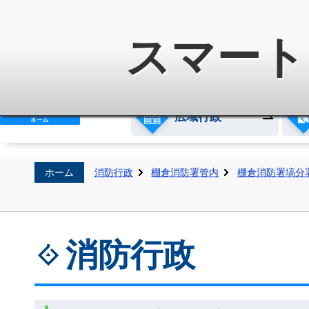
白河地方広域市町村圏整備組
スマート
広域行政
ホーム
消防行政
棚倉消防署管内
棚倉消防署塙分
消防行政