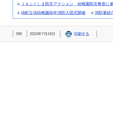
ＪＡふくしま防災アクション 幼稚園防災教室に
塙町立塙幼稚園幼年消防入団式開催
消防署紹
390
2023年7月24日
印刷する