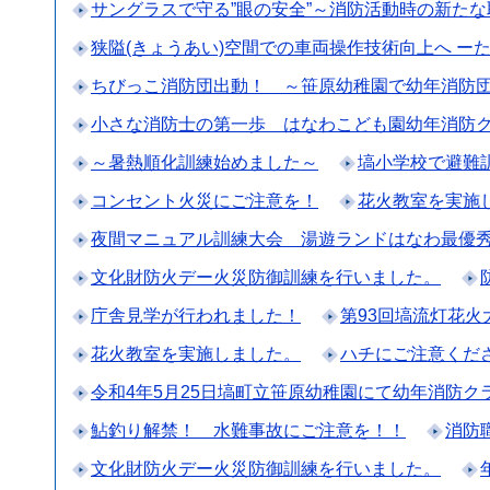
サングラスで守る”眼の安全”～消防活動時の新た
狭隘(きょうあい)空間での車両操作技術向上へ ー
ちびっこ消防団出動！ ～笹原幼稚園で幼年消防
小さな消防士の第一歩 はなわこども園幼年消防
～暑熱順化訓練始めました～
塙小学校で避難
コンセント火災にご注意を！
花火教室を実施
夜間マニュアル訓練大会 湯遊ランドはなわ最優
文化財防火デー火災防御訓練を行いました。
庁舎見学が行われました！
第93回塙流灯花
花火教室を実施しました。
ハチにご注意くだ
令和4年5月25日塙町立笹原幼稚園にて幼年消防
鮎釣り解禁！ 水難事故にご注意を！！
消防
文化財防火デー火災防御訓練を行いました。