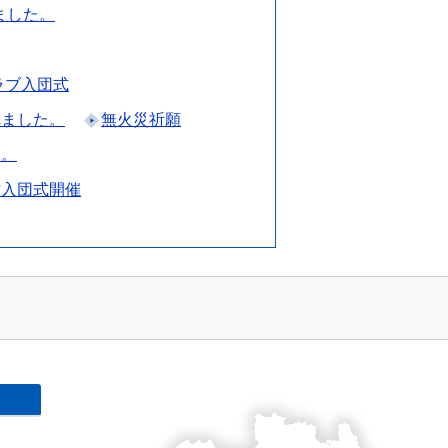
ました。
ラブ入団式
れました。
無火災祈願
た。
防入団式開催