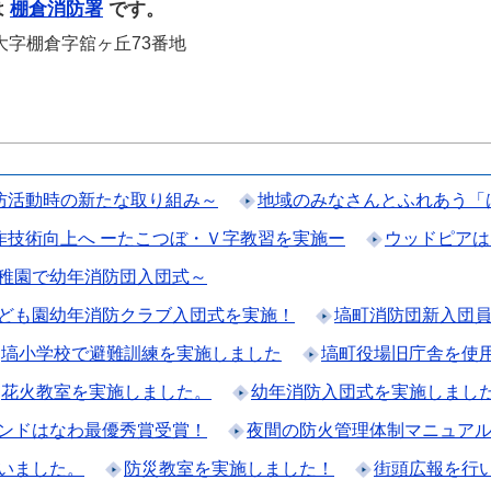
は
棚倉消防署
です。
町大字棚倉字舘ヶ丘73番地
消防活動時の新たな取り組み～
地域のみなさんとふれあう「
作技術向上へ ーたこつぼ・Ｖ字教習を実施ー
ウッドピアは
稚園で幼年消防団入団式～
ども園幼年消防クラブ入団式を実施！
塙町消防団新入団
塙小学校で避難訓練を実施しました
塙町役場旧庁舎を使
花火教室を実施しました。
幼年消防入団式を実施しまし
ンドはなわ最優秀賞受賞！
夜間の防火管理体制マニュア
いました。
防災教室を実施しました！
街頭広報を行