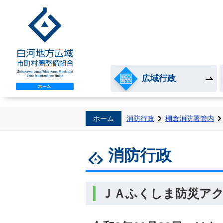
白河地方広域市町村圏整
広域行政
ホーム
消防行政
棚倉消防署管内
消防行政
ＪＡふくしま防災ア