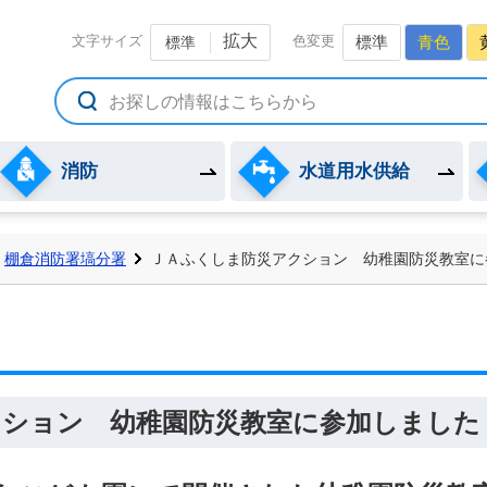
備組合公式ホームページ
拡大
文字サイズ
色変更
標準
青色
標準
消防
水道用水供給
棚倉消防署塙分署
ＪＡふくしま防災アクション 幼稚園防災教室に
クション 幼稚園防災教室に参加しました