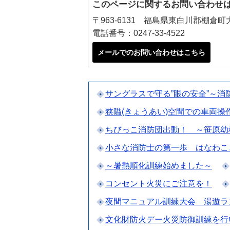
このページに関するお問い合わせ
〒963-6131 福島県東白川郡棚倉
電話番号：0247-33-4522
メールでのお問い合わせはこちら
サングラスで守る”眼の安全”～
狭隘(きょうあい)空間での車両操
ちびっこ消防団出動！ ～笹原幼
小さな消防士の第一歩 はなわこ
～暑熱順化訓練始めました～
コンセント火災にご注意を！
夜間マニュアル訓練大会 湯遊ラ
文化財防火デー火災防御訓練を行