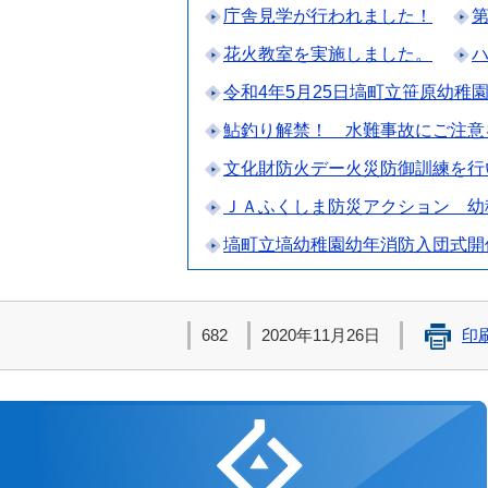
庁舎見学が行われました！
花火教室を実施しました。
令和4年5月25日塙町立笹原幼
鮎釣り解禁！ 水難事故にご注意
文化財防火デー火災防御訓練を行
ＪＡふくしま防災アクション 幼
塙町立塙幼稚園幼年消防入団式開
682
2020年11月26日
印
白河地方広域市町