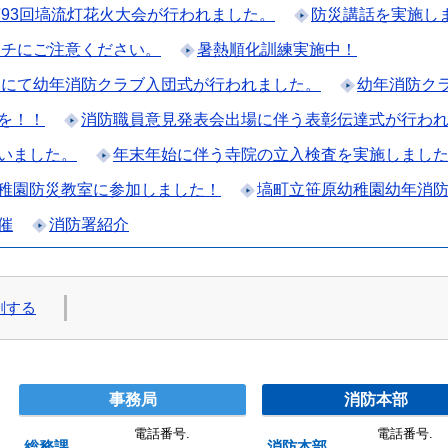
第93回塙流灯花火大会が行われました。
防災講話を実施し
ハチにご注意ください。
暑熱順化訓練実施中！
稚園にて幼年消防クラブ入団式が行われました。
幼年消防ク
を！！
消防職員意見発表会出場に伴う表彰伝達式が行わ
いました。
年末年始に伴う寺院の立入検査を実施しまし
稚園防災教室に参加しました！
塙町立笹原幼稚園幼年消
催
消防署紹介
刷する
村圏整備組合
事務局
消防本部
電話番号.
電話番号.
総務課
消防本部