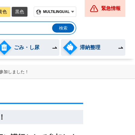
緊急情報
黄色
黒色
MULTILINGUAL
ごみ・し尿
滞納整理
参加しました！
！