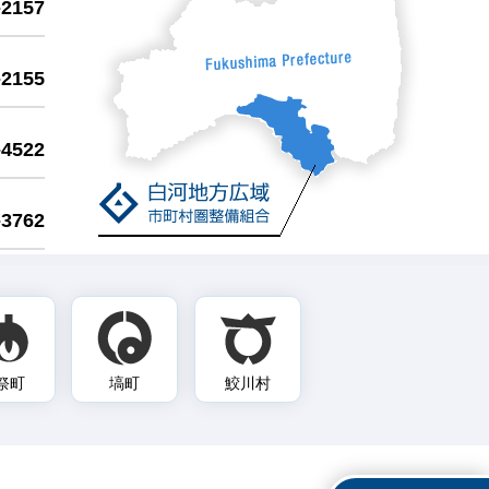
-2157
-2155
-4522
-3762
祭町
塙町
鮫川村