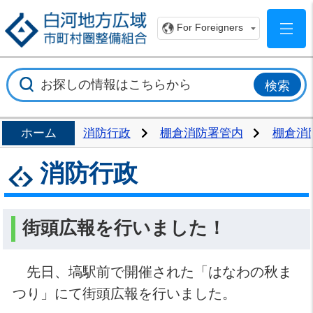
白
For Foreigners
ホーム
消防行政
棚倉消防署管内
棚倉消
消防行政
街頭広報を行いました！
先日、塙駅前で開催された「はなわの秋ま
つり」にて街頭広報を行いました。