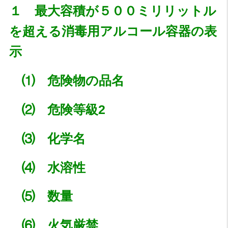
１ 最大容積が５００ミリリットル
を超える消毒用アルコール
容器の表
示
⑴ 危険物の品名
⑵ 危険等級2
⑶ 化学名
⑷ 水溶性
⑸ 数量
⑹ 火気厳禁