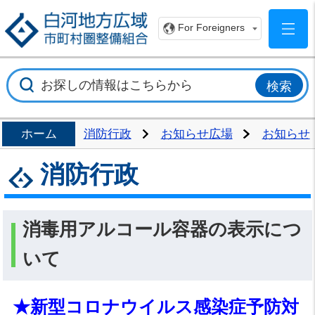
白
For Foreigners
ホーム
消防行政
お知らせ広場
お知らせ
消防行政
消毒用アルコール容器の表示につ
いて
★新型コロナウイルス感染症予防対