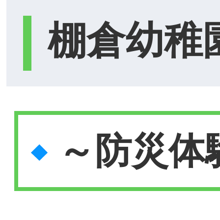
棚倉幼稚
～防災体