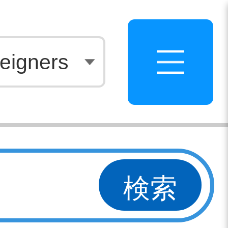
白
eigners