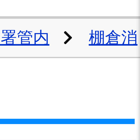
防署管内
棚倉消