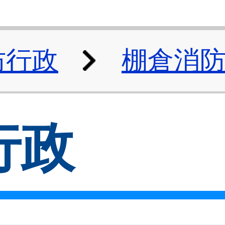
防行政
棚倉消
行政