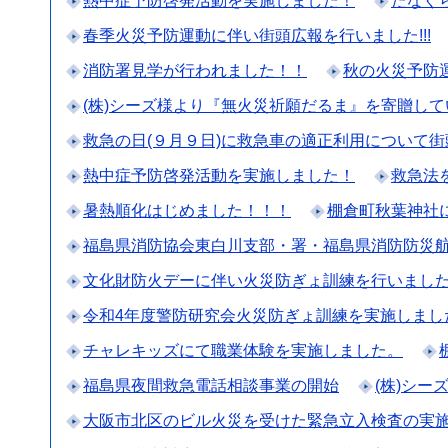
熱中症予防啓発活動を実施しました！
たなぐら
春季火災予防運動に伴い街頭広報を行いました!!!
消防署見学が行われました！！
秋の火災予防運動
(株)シーズ様より『無火災祈願だるま』を寄贈し
救急の日(９月９日)に救急車の適正利用について
熱中症予防啓発活動を実施しました！
救急法
暑熱順化はじめました！！！
棚倉町秋葉神社
福島県消防協会東白川支部・署・福島県消防防災
文化財防火デーに伴い火災防ぎょ訓練を行いまし
令和4年度警防研究会火災防ぎょ訓練を実施しまし
チャレキッズにて職業体験を実施しました。
福島県夜間救急電話相談事業の開始
(株)シー
大阪市北区のビル火災を受けた緊急立入検査の実