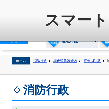
白河地方広域市町村圏整備組
スマート
広域行政
ホーム
消防行政
棚倉消防署管内
棚倉消防署
消防行政