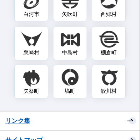
白河市
矢吹町
西郷村
泉崎村
中島村
棚倉町
矢祭町
塙町
鮫川村
リンク集
サイトマップ