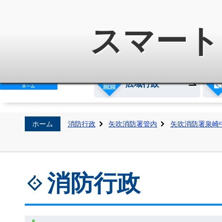
白河地方広域市町村圏整備組
スマート
広域行政
ホーム
消防行政
矢吹消防署管内
矢吹消防署泉崎
消防行政