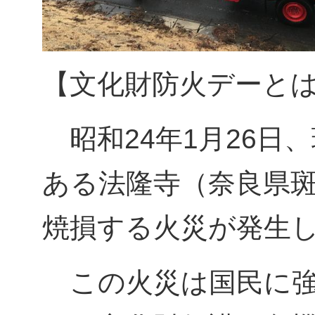
【文化財防火デーと
昭和24年1月26日
ある法隆寺（奈良県
焼損する火災が発生
この火災は国民に強