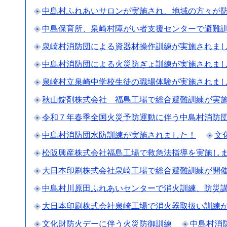
中島村ふれあいサロンが実施され、地域の方々が
中島保育所、泉崎村障がい者支援センターで避難
泉崎村消防団による資器材操作訓練が実施されま
中島村消防団による火災防ぎょ訓練が実施されま
泉崎村立泉崎中学校生徒の職場体験が実施されま
秋山錠剤株式会社 福島工場で総合避難訓練が実
令和７年春季全国火災予防運動に伴う中島村消防
中島村消防団水防訓練が実施されました！
文
松阪興産株式会社福島工場で救急法指導を実施し
大日本印刷株式会社泉崎工場で総合避難訓練が開
中島村川原田ふれあいセンターで消火訓練、防災
大日本印刷株式会社泉崎工場で消火器取扱い訓練
文化財防火デーに伴う火災防御訓練
中島村消