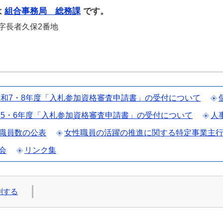
は
組合事務局 総務課
です。
山字長者久保2番地
令和7・8年度「入札参加資格審査申請書」の受付について
5・6年度「入札参加資格審査申請書」の受付について
人
職員数の公表
女性職員の活躍の推進に関する特定事業主
会
リンク集
刷する