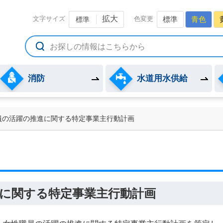
備組合公式ホームページ
拡大
文字サイズ
色変更
標準
青色
標準
消防
水道用水供給
員の活躍の推進に関する特定事業主行動計画
に関する特定事業主行動計画