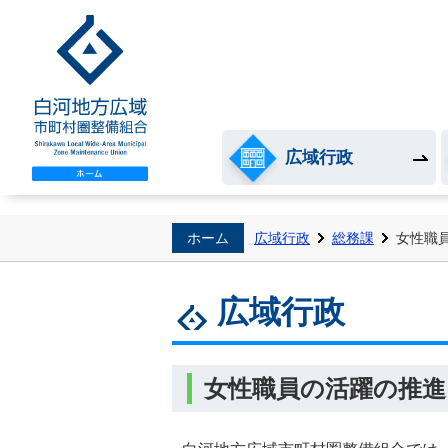
白河地方広域市町村圏整
広域行政
ホーム
広域行政
総務課
女性職
広域行政
女性職員の活躍の推進