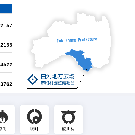
-2157
-2155
-4522
-3762
祭町
塙町
鮫川村