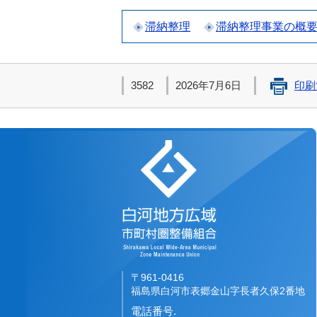
滞納整理
滞納整理事業の概
3582
2026年7月6日
印刷
白河地方広域市町
〒961-0416
福島県白河市表郷金山字長者久保2番地
電話番号.