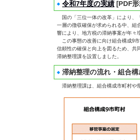
令和7年度の実績
[PDF
国の「三位一体の改革」により、「
一層の徴収確保が求められる中、組合
響により、地方税の滞納事案が年々
この事態の改善に向け組合構成9市
信頼性の確保と向上を図るため、共同
滞納整理課を設置しました。
滞納整理の流れ・組合構
滞納整理課は、組合構成市町村や県