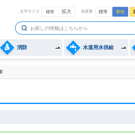
備組合公式ホームページ
拡大
文字サイズ
色変更
標準
青色
標準
消防
水道用水供給
要