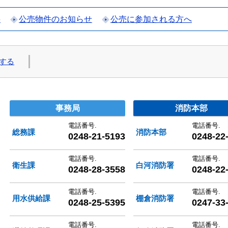
要
公売物件のお知らせ
公売に参加される方へ
する
村圏整備組合
事務局
消防本部
電話番号.
電話番号.
総務課
消防本部
0248-21-5193
0248-22
電話番号.
電話番号.
衛生課
白河消防署
0248-28-3558
0248-22
電話番号.
電話番号.
用水供給課
棚倉消防署
0248-25-5395
0247-33
電話番号.
電話番号.