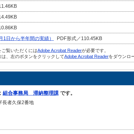
1.46KB
4.49KB
0.86KB
0月1日から半年間の実績）
PDF形式／110.45KB
をご覧いただくには
Adobe Acrobat Reader
が必要です。
方は、左のボタンをクリックして
Adobe Acrobat Reader
をダウンロー
は
組合事務局 滞納整理課
です。
山字長者久保2番地