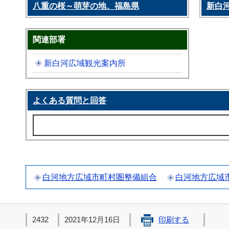
八重の桜～萌芽の地、福島県
新白
関連部署
新白河広域観光案内所
よくある質問と回答
白河地方広域市町村圏整備組合
白河地方広域
2432
2021年12月16日
印刷する