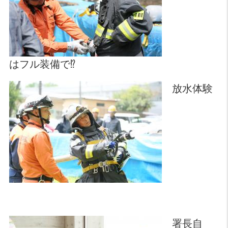
はフル装備で⁉
放水体験
署長自