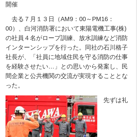
開催
去る７月１３日（AM9：00～PM16：
00）、白河消防署において東陽電機工事(株)
の社員４名がロープ訓練、放水訓練など消防
インターンシップを行った。同社の石川格子
社長が、「社員に地域住民を守る消防の仕事
を経験させたい…」との思いから発案し、民
間企業と公共機関の交流が実現することとな
った。
先ずは礼