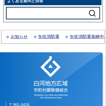
よくある質問と回答
お知らせ
矢吹消防署
矢吹消防署泉崎中
白河地方広域市
〒961-0416