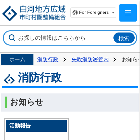
白
For Foreigners
ホーム
消防行政
矢吹消防署管内
お知ら
消防行政
お知らせ
活動報告