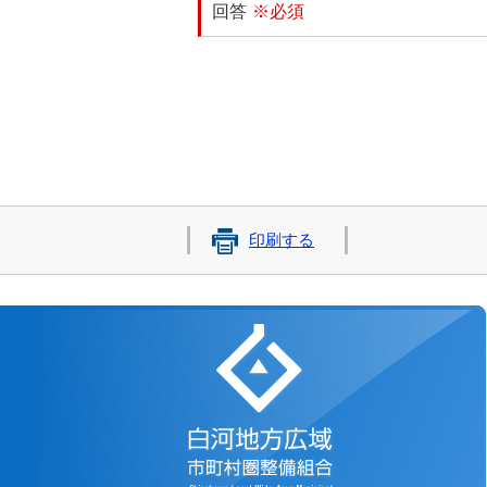
回答
※必須
印刷する
白河地方広域市町