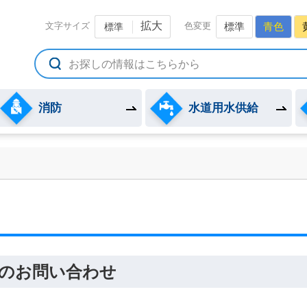
備組合公式ホームページ
拡大
文字サイズ
色変更
標準
青色
標準
消防
水道用水供給
のお問い合わせ