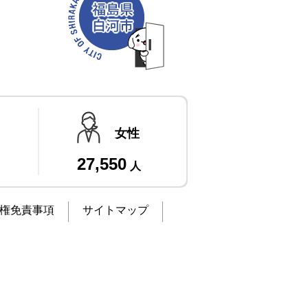
女性
27,550
人
権免責事項
サイトマップ