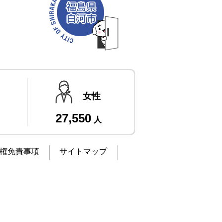
女性
27,550
人
権免責事項
サイトマップ