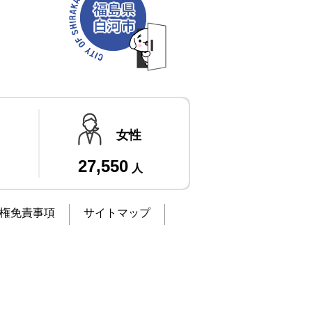
女性
27,550
人
権免責事項
サイトマップ