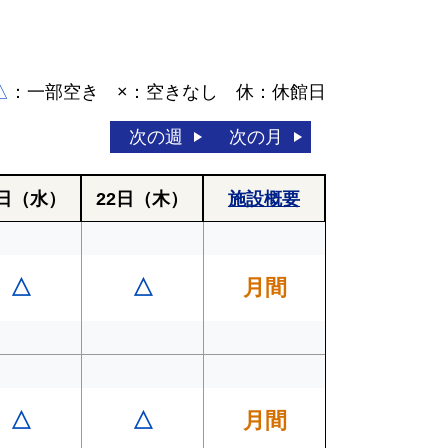
△
：一部空き ×：空きなし 休：休館日
次の週
次の月
日
（水）
22日
（木）
施設概要
△
△
月間
△
△
月間