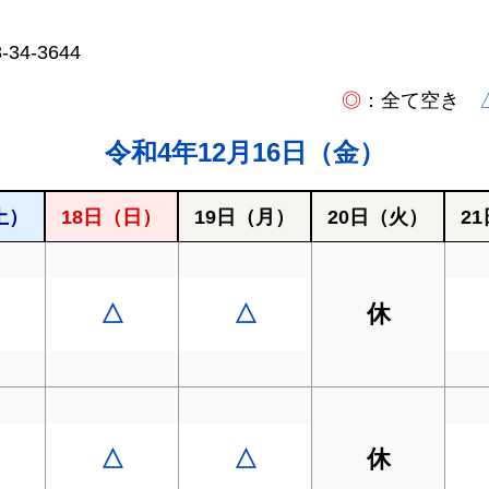
4-3644
◎
：全て空き
令和4年12月16日（金）
土）
18日
（日）
19日
（月）
20日
（火）
21
△
△
休
△
△
休