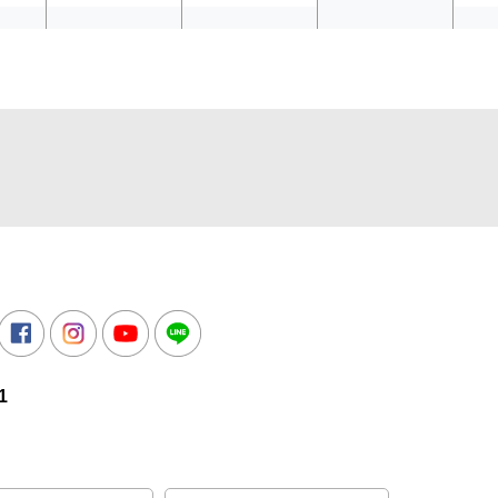
△
△
休
土）
18日
（日）
19日
（月）
20日
（火）
21
所
witter
Facebook
Instagram
Youtube
LINE
1