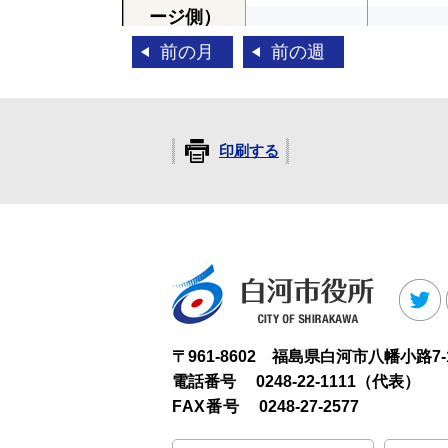
ージ側）
前の月
前の週
東体育館
△
△
（アリーナ
全面）
印刷する
16日
（金）
17日
（
白河市役
T
〒961-8602 福島県白河市八幡小路7-
電話番号
0248-22-1111（代表）
FAX番号
0248-27-2577