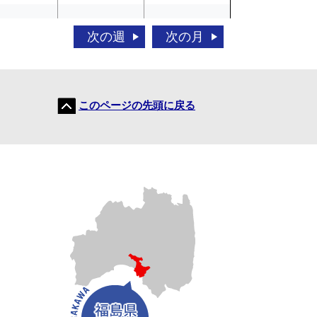
次の週
次の月
△
△
月間
このページの先頭に戻る
日
（水）
22日
（木）
施設概要