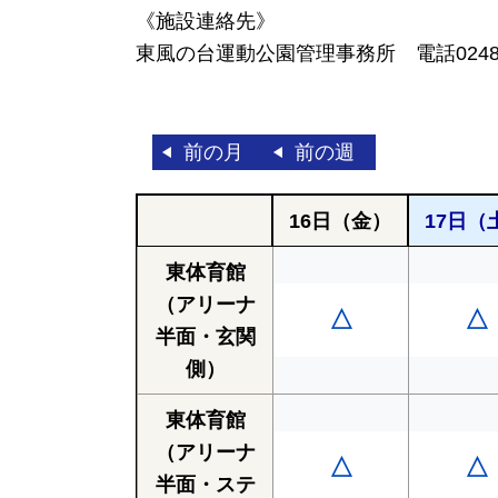
《施設連絡先》
東風の台運動公園管理事務所 電話0248-3
前の月
前の週
16日
（金）
17日
（
東体育館
（アリーナ
△
△
半面・玄関
側）
東体育館
（アリーナ
△
△
半面・ステ